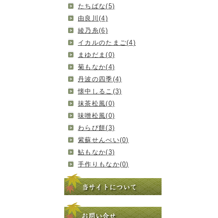
たちばな(5)
由良川(4)
綾乃糸(6)
イカルのたまご(4)
まゆだま(0)
菊もなか(4)
丹波の四季(4)
懐中しるこ(3)
抹茶松風(0)
味噌松風(0)
わらび餅(3)
紫蘇せんべい(0)
鮎もなか(3)
手作りもなか(0)