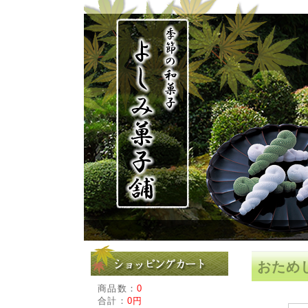
おため
商品数：
0
合計：
0円