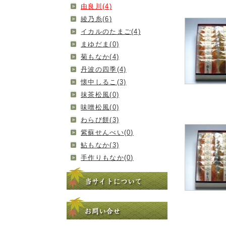
由良川(4)
綾乃糸(6)
イカルのたまご(4)
まゆだま(0)
菊もなか(4)
丹波の四季(4)
懐中しるこ(3)
抹茶松風(0)
味噌松風(0)
わらび餅(3)
紫蘇せんべい(0)
鮎もなか(3)
手作りもなか(0)