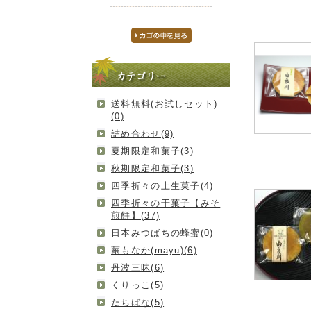
送料無料(お試しセット)
(0)
詰め合わせ(9)
夏期限定和菓子(3)
秋期限定和菓子(3)
四季折々の上生菓子(4)
四季折々の干菓子【みそ
煎餅】(37)
日本みつばちの蜂蜜(0)
繭もなか(mayu)(6)
丹波三昧(6)
くりっこ(5)
たちばな(5)