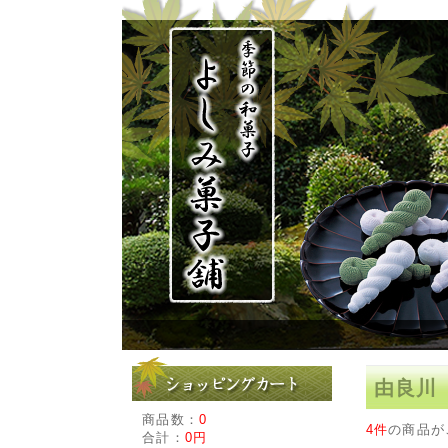
由良川
商品数：
0
4件
の商品が
合計：
0円